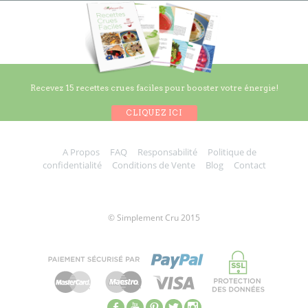
Recevez 15 recettes crues faciles pour booster votre énergie!
CLIQUEZ ICI
A Propos
FAQ
Responsabilité
Politique de
Retrouvez votre
bien-être
tout en vous régalant avec
confidentialité
Conditions de Vente
Blog
Contact
des plats
simples
, et
délicieux
, pour gagner en
santé,
forme
et
vitalité!
C'est simple, il suffit de vous lancer,
un plat à la fois!
© Simplement Cru 2015
PRÉNOM
EMAIL